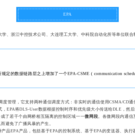
EPA
清华大学、浙江中控技术公司、大连理工大学、中科院自动化所等单位联合
的数据链路层之上增加了一个EPA-CSME ( communication schedulin
报文的调度管理，它支持两种通信调度方式：非实时的通信使用CSMA/CD通
EPA将DLS-User数据根据控制时序和优先级大小传送给DLE，
分成了若干个由网桥相互隔离的控制区域一一
微网段
。各微网段内通信
从而避免了广播风暴的产生。
产品EPA产品，包括基于EPA的控制系统、基于EPA的变送器、执