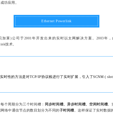
到成功应用。
Ethernet Powerlink
由奥地利B&R(贝加莱)公司于2001年开发出来的实时以太网解决方案。20
link技术。
方法是对TCP/IP协议栈进行了实时扩展，引入了SCNM ( slot communi
。
。每个周期分为三个时间槽：
同步时间槽、异步时间槽、空闲时间槽
。
据网络中通信节点的数目划分为不同的
子时间槽
。这样保证了实时数据