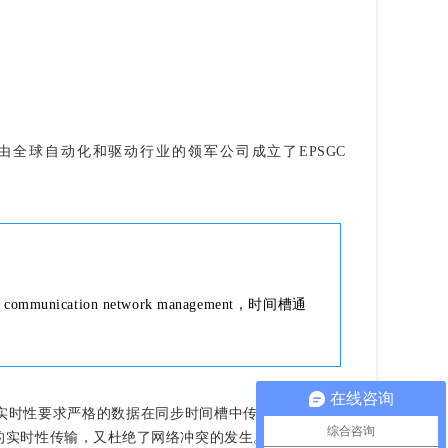
03年，由全球自动化和驱动行业的领军公司成立了EPSGC 
cation network management，时间槽通
在线咨询
实时性要求严格的数据在同步时间槽中传输。时间不苛
综合咨询
的实时性传输，又杜绝了网络冲突的发生。