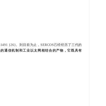
准IEC61491 }26}。到目前为止，SERCOS己经经历了三代的
COS成熟的通信机制和工业以太网相结合的产物，它既具有 