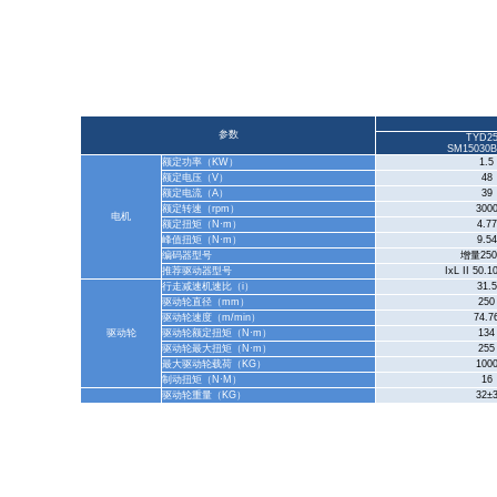
参数
TYD25
S
M15030B
额定功率（
KW
）
1.5
额定电压（
V
）
48
额定电流（
A
）
39
额定转速（
rpm
）
300
电机
额定扭矩（
N
·
m
）
4.77
峰值扭矩（
N
·
m
）
9.54
编码器型号
增量
250
推荐驱动器型号
IxL II 50.1
行走减速机速比（
i
）
31.5
驱动轮直径（
mm
）
250
驱动轮速度（
m/min
）
74.7
驱动轮
驱动轮额定扭矩（
N
·
m
）
134
驱动轮最大扭矩（
N
·
m
）
255
最大驱动轮载荷（
KG
）
100
制动扭矩（
N
·
M
）
16
驱动轮重量（
KG
）
32
±