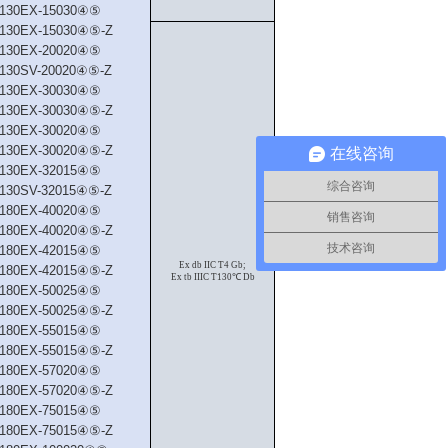
130EX-15030④⑤
130EX-15030④⑤-Z
130EX-20020④⑤
130SV-20020④⑤-Z
130EX-30030④⑤
130EX-30030④⑤-Z
130EX-30020④⑤
130EX-30020④⑤-Z
在线咨询
130EX-32015④⑤
综合咨询
130SV-32015④⑤-Z
180EX-40020④⑤
销售咨询
180EX-40020④⑤-Z
技术咨询
180EX-42015④⑤
Ex db IIC T4 Gb;
180EX-42015④⑤-Z
Ex tb IIIC T130℃ Db
180EX-50025④⑤
180EX-50025④⑤-Z
180EX-55015④⑤
180EX-55015④⑤-Z
180EX-57020④⑤
180EX-57020④⑤-Z
180EX-75015④⑤
180EX-75015④⑤-Z