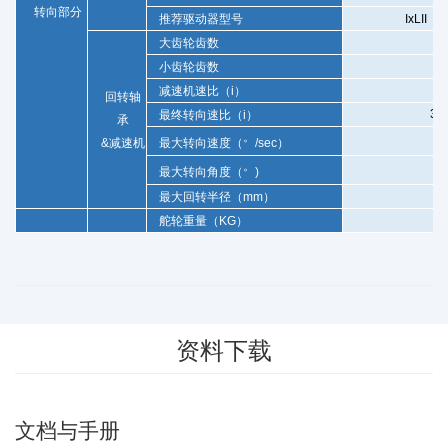
转向部分
推荐驱动器型号
IxLII
20
1
大齿轮齿数
小齿轮齿数
减速机速比（
i
）
回转轴
30
最终转向速比（
i
）
承
。
58
&
减速机
最大转向速度（
/sec
）
。
3
最大转向角度（
)
1
最大回转半径（
mm
）
舵轮重量（
KG
）
8
资料下载
文档与手册