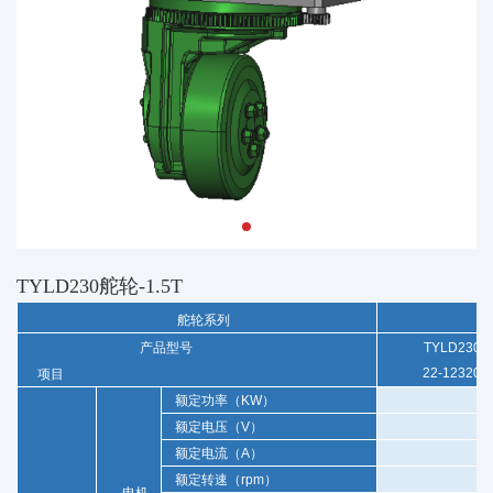
TYLD230舵轮-1.5T
舵轮系列
产品型号
TYLD230-
22-12320-
项目
额定功率（
KW
）
额定电压（
V
）
额定电流（
A
）
3
额定转速（
rpm
）
电机