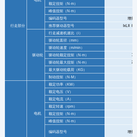
9
额定扭矩（
N
·
m
）
峰值扭矩（
N
·
m
）
编码器型号
增量
2
行走部分
推荐驱动器型号
IxLII
80.
行走减速机速比（
i
）
2
驱动轮直径（
mm
）
98
驱动轮速度（
m/min
）
14
驱动轮
驱动轮额定扭矩（
N
·
m
）
29
驱动轮最大扭矩（
N
·
m
）
1
最大驱动轮载荷（
KG
）
制动扭矩（
N
·
M
）
0
额定功率（
KW
）
额定电压（
V
）
额定电流（
A
）
3
额定转速（
rpm
）
电机
1
额定扭矩（
N
·
m
）
2
峰值扭矩（
N
·
m
）
编码器型号
增量
2